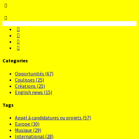
Categories
Opportunités
(67)
Coulisses
(25)
Créations
(25)
English news
(15)
Tags
Appel à candidatures ou projets
(57)
Europe
(30)
Musique
(29)
International
(28)