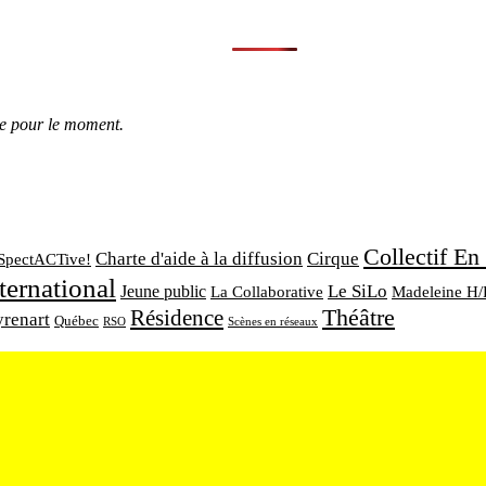
le pour le moment.
Collectif En
Charte d'aide à la diffusion
Cirque
SpectACTive!
ternational
Le SiLo
Jeune public
La Collaborative
Madeleine H/
Théâtre
Résidence
yrenart
Québec
RSO
Scènes en réseaux