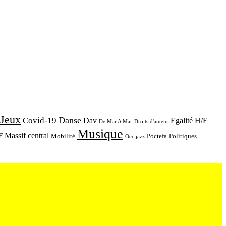
 Jeux
Danse
Covid-19
Dav
Egalité H/F
De Mar A Mar
Droits d'auteur
Musique
Massif central
F
Mobilité
Poctefa
Politiques
Occijazz