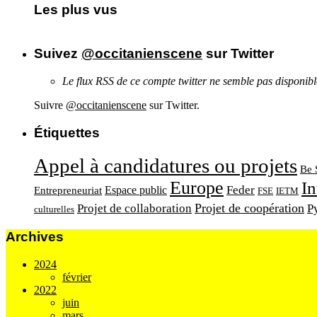
Les plus vus
Suivez
@occitanienscene
sur Twitter
Le flux RSS de ce compte twitter ne semble pas disponib
Suivre
@occitanienscene
sur Twitter.
Étiquettes
Appel à candidatures ou projets
Be 
Europe
In
Feder
Espace public
Entrepreneuriat
FSE
IETM
Projet de coopération
Projet de collaboration
P
culturelles
Archives
2024
février
2022
juin
mars