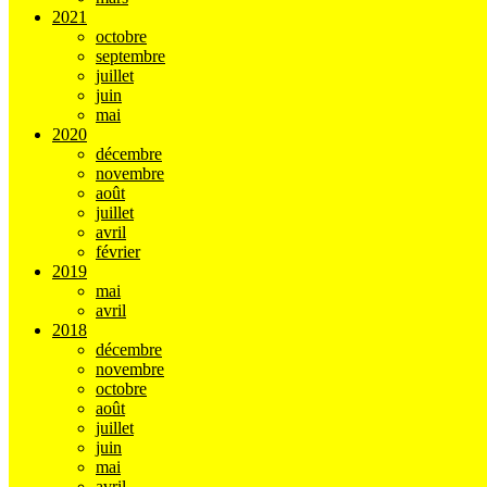
2021
octobre
septembre
juillet
juin
mai
2020
décembre
novembre
août
juillet
avril
février
2019
mai
avril
2018
décembre
novembre
octobre
août
juillet
juin
mai
avril