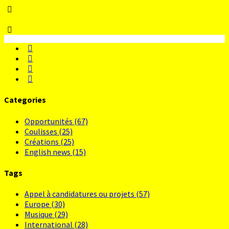
Categories
Opportunités
(67)
Coulisses
(25)
Créations
(25)
English news
(15)
Tags
Appel à candidatures ou projets
(57)
Europe
(30)
Musique
(29)
International
(28)