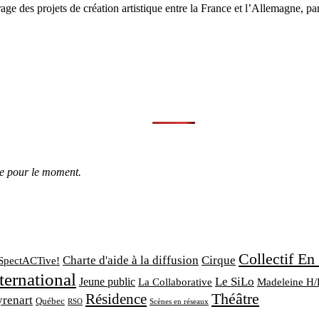
ge des projets de création artistique entre la France et l’Allemagne, p
le pour le moment.
Collectif En
Charte d'aide à la diffusion
Cirque
SpectACTive!
ternational
Le SiLo
Jeune public
La Collaborative
Madeleine H/
Théâtre
Résidence
yrenart
Québec
RSO
Scènes en réseaux