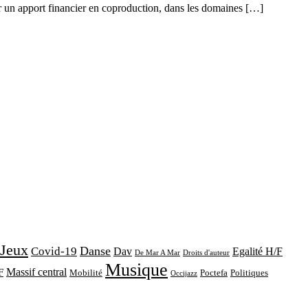
ar un apport financier en coproduction, dans les domaines […]
 Jeux
Danse
Covid-19
Dav
Egalité H/F
De Mar A Mar
Droits d'auteur
Musique
Massif central
F
Mobilité
Poctefa
Politiques
Occijazz