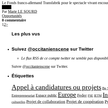
Le Fonds franco-allemand Transfabrik pour le spectacle vivant encoura
Lire +
Par
Marie LE SOURD
Opportunités
0 commentaire
1
2
>
Les plus vus
Suivez
@occitanienscene
sur Twitter
Le flux RSS de ce compte twitter ne semble pas disponib
Suivre
@occitanienscene
sur Twitter.
Étiquettes
Appel à candidatures ou projets
Be 
Europe
In
Feder
Espace public
Entrepreneuriat
FSE
IETM
Projet de coopération
Projet de collaboration
P
culturelles