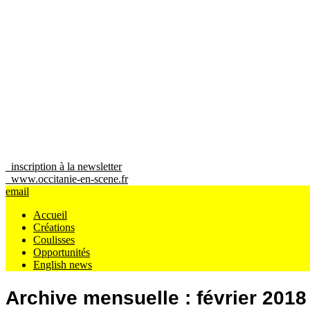
_inscription à la newsletter
_www.occitanie-en-scene.fr
email
Accueil
Créations
Coulisses
Opportunités
English news
Archive mensuelle :
février 2018