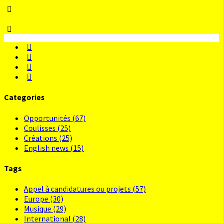
Categories
Opportunités
(67)
Coulisses
(25)
Créations
(25)
English news
(15)
Tags
Appel à candidatures ou projets
(57)
Europe
(30)
Musique
(29)
International
(28)